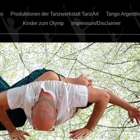
es
Produktionen der Tanzwerkstatt TanzArt
Tango Argenti
Kinder zum Olymp
Impressum/Disclaimer