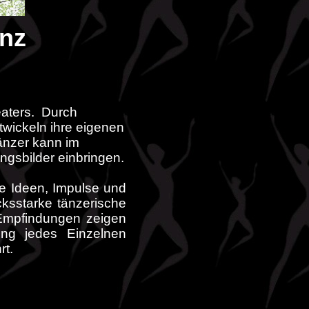
anz
heaters. Durch
twickeln ihre eigenen
änzer kann im
ngsbilder einbringen.
hre Ideen, Impulse und
ksstarke tänzerische
 Empfindungen zeigen
lung jedes Einzelnen
rt.